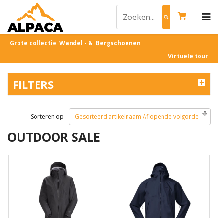
Grote collectie Wandel - & Bergschoenen
Virtuele tour
FILTERS
Sorteren op
Gesorteerd artikelnaam Aflopende volgorde
OUTDOOR SALE