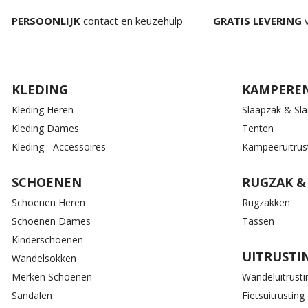
PERSOONLIJK
contact en keuzehulp
GRATIS LEVERING
v
KLEDING
KAMPERE
Kleding Heren
Slaapzak & Sl
Kleding Dames
Tenten
Kleding - Accessoires
Kampeeruitrus
SCHOENEN
RUGZAK &
Schoenen Heren
Rugzakken
Schoenen Dames
Tassen
Kinderschoenen
UITRUSTI
Wandelsokken
Merken Schoenen
Wandeluitrusti
Sandalen
Fietsuitrusting