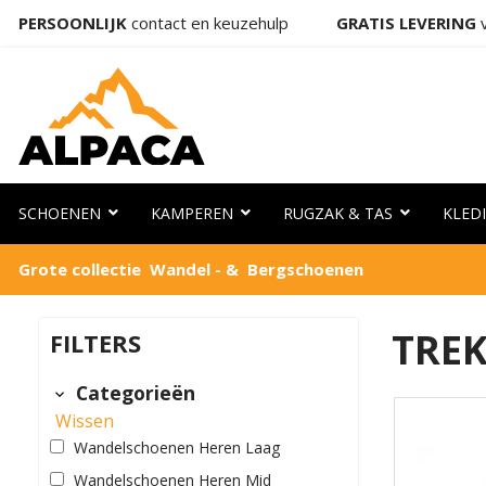
PERSOONLIJK
contact en keuzehulp
GRATIS LEVERING
v
SCHOENEN
KAMPEREN
RUGZAK & TAS
KLED
Grote collectie Wandel - & Bergschoenen
TRE
FILTERS
Categorieën
Wissen
Wandelschoenen Heren Laag
Wandelschoenen Heren Mid