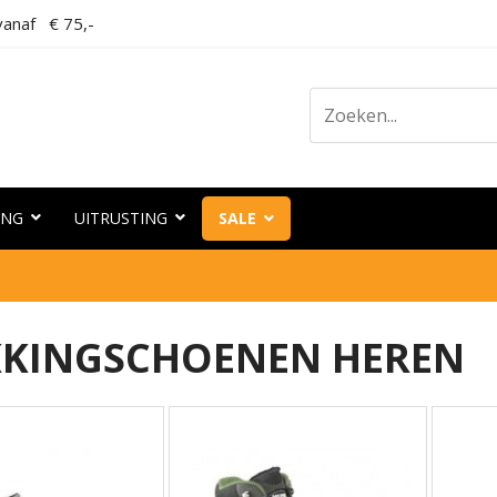
anaf € 75,-
ING
UITRUSTING
SALE
KKINGSCHOENEN HEREN