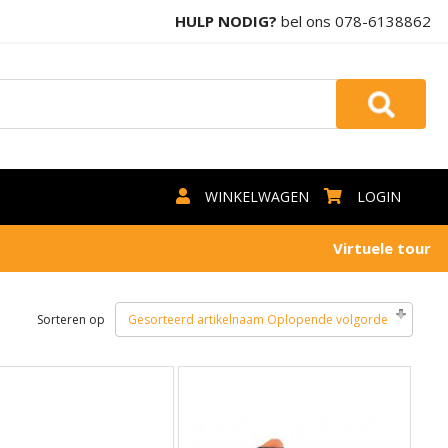
HULP NODIG?
bel ons
078-6138862
WINKELWAGEN
LOGIN
Virtuele tour
Sorteren op
Gesorteerd artikelnaam Oplopende volgorde