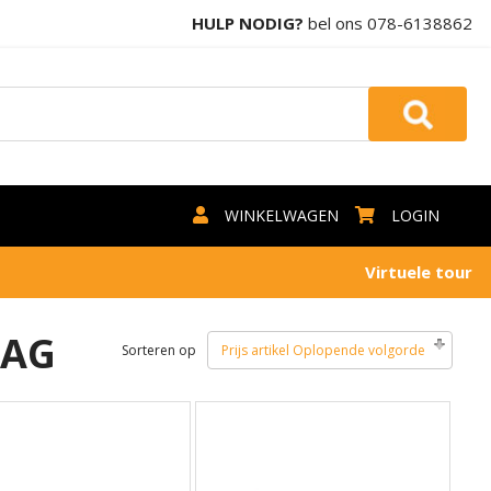
HULP NODIG?
bel ons
078-6138862
WINKELWAGEN
LOGIN
Virtuele tour
AAG
Sorteren op
Prijs artikel Oplopende volgorde