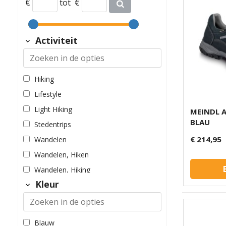
€
tot
€
Activiteit
Hiking
Lifestyle
Light Hiking
MEINDL 
BLAU
Stedentrips
€ 214,95
Wandelen
Wandelen, Hiken
Wandelen, Hiking
Kleur
Wandelen, Light Hiking
Wandelen, Power Walking
Wandelen, Vrije Tijd
Blauw