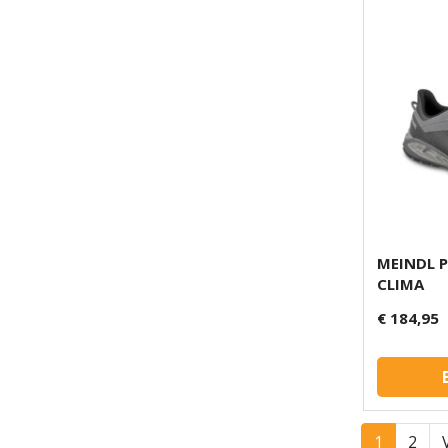
MEINDL 
CLIMA
€ 184,95
1
2