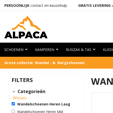
PERSOONLIJK
contact en keuzehulp
GRATIS LEVERING
v
SCHOENEN
KAMPEREN
RUGZAK & TAS
KLED
Grote collectie Wandel - & Bergschoenen
WAN
FILTERS
Categorieën
Wissen
Wandelschoenen Heren Laag
Wandelschoenen Heren Mid