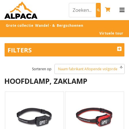
Grote collectie Wandel - & Bergschoenen
Virtuele tour
FILTERS
Sorteren op
Naam fabrikant Aflopende volgorde
HOOFDLAMP, ZAKLAMP