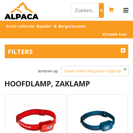
Grote collectie Wandel - & Bergschoenen
Virtuele tour
FILTERS
Sorteren op
Naam artikel Aflopende volgorde
HOOFDLAMP, ZAKLAMP