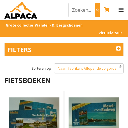
Grote collectie Wandel - & Bergschoenen
Virtuele tour
FILTERS
Sorteren op
Naam fabrikant Aflopende volgorde
FIETSBOEKEN