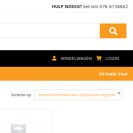
HULP NODIG?
bel ons
078-6138862
WINKELWAGEN
LOGIN
Virtuele tour
Sorteren op
Gesorteerd artikelnaam Oplopende volgorde