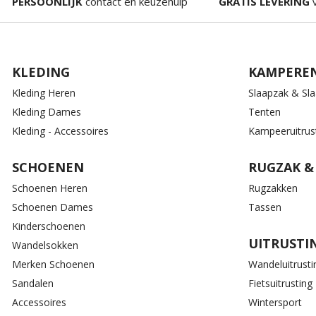
PERSOONLIJK
contact en keuzehulp
GRATIS LEVERING
v
KLEDING
KAMPERE
Kleding Heren
Slaapzak & Sl
Kleding Dames
Tenten
Kleding - Accessoires
Kampeeruitrus
SCHOENEN
RUGZAK &
Schoenen Heren
Rugzakken
Schoenen Dames
Tassen
Kinderschoenen
UITRUSTI
Wandelsokken
Merken Schoenen
Wandeluitrusti
Sandalen
Fietsuitrusting
Accessoires
Wintersport