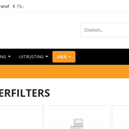
anaf € 75,-
ING
UITRUSTING
SALE
RFILTERS