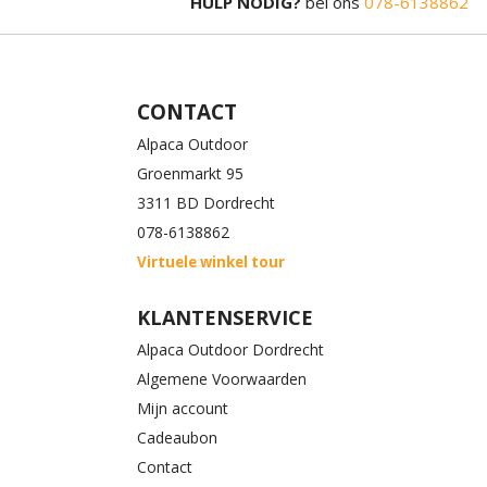
HULP NODIG?
bel ons
078-6138862
CONTACT
Alpaca Outdoor
Groenmarkt 95
3311 BD Dordrecht
078-6138862
Virtuele winkel tour
KLANTENSERVICE
Alpaca Outdoor Dordrecht
Algemene Voorwaarden
Mijn account
Cadeaubon
Contact