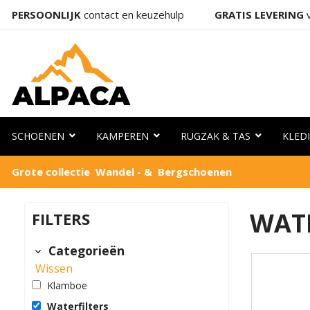
PERSOONLIJK
contact en keuzehulp
GRATIS LEVERING
v
SCHOENEN
KAMPEREN
RUGZAK & TAS
KLED
Grote collectie Wandel - & Bergschoenen
WATE
FILTERS
Categorieën
Wissen
Klamboe
Waterfilters