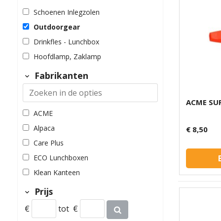
Schoenen Inlegzolen
Outdoorgear
Drinkfles - Lunchbox
Hoofdlamp, Zaklamp
Fabrikanten
ACME SU
ACME
Alpaca
€ 8,50
Care Plus
ECO Lunchboxen
Klean Kanteen
Light My Fire
Prijs
Lowland
€
tot
€
MSR