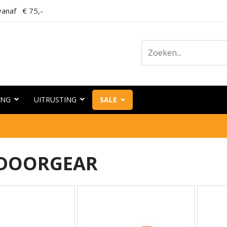
anaf € 75,-
ING
UITRUSTING
SALE
DOORGEAR