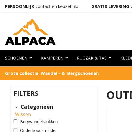
PERSOONLIJK
contact en keuzehulp
GRATIS LEVERING
v
SCHOENEN
KAMPEREN
RUGZAK & TAS
KLED
Grote collectie Wandel - & Bergschoenen
OUT
FILTERS
Categorieën
Wissen
Bergwandelstokken
Onderhoudsmiddel