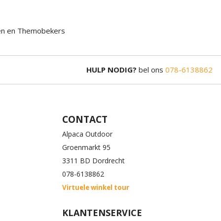
ssen en Themobekers
HULP NODIG?
bel ons
078-6138862
CONTACT
Alpaca Outdoor
Groenmarkt 95
3311 BD Dordrecht
078-6138862
Virtuele winkel tour
KLANTENSERVICE