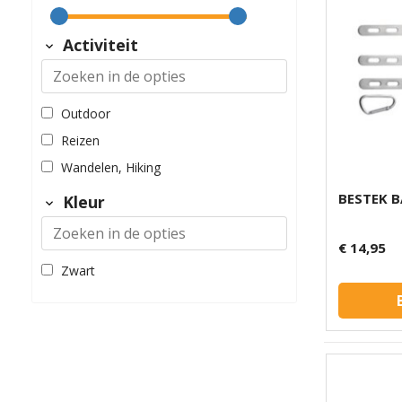
Osprey
Activiteit
Silva
Victorinox
WakaWaka
Outdoor
Reizen
Wandelen, Hiking
BESTEK 
Kleur
€ 14,95
Zwart