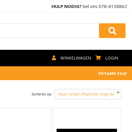
HULP NODIG?
bel ons
078-6138862
WINKELWAGEN
LOGIN
Virtuele tour
Sorteren op
Naam artikel Aflopende volgorde