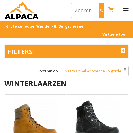
Grote collectie Wandel - & Bergschoenen
Virtuele tour
FILTERS
Sorteren op
Naam artikel Aflopende volgorde
WINTERLAARZEN