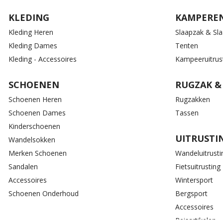
KLEDING
KAMPERE
Kleding Heren
Slaapzak & Sl
Kleding Dames
Tenten
Kleding - Accessoires
Kampeeruitrus
SCHOENEN
RUGZAK &
Schoenen Heren
Rugzakken
Schoenen Dames
Tassen
Kinderschoenen
UITRUSTI
Wandelsokken
Merken Schoenen
Wandeluitrusti
Sandalen
Fietsuitrusting
Accessoires
Wintersport
Schoenen Onderhoud
Bergsport
Accessoires
Reisartikelen