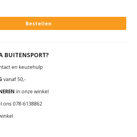
 BUITENSPORT?
tact en keuzehulp
G
vanaf 50,-
NEREN
in onze winkel
l ons 078-6138862
winkel