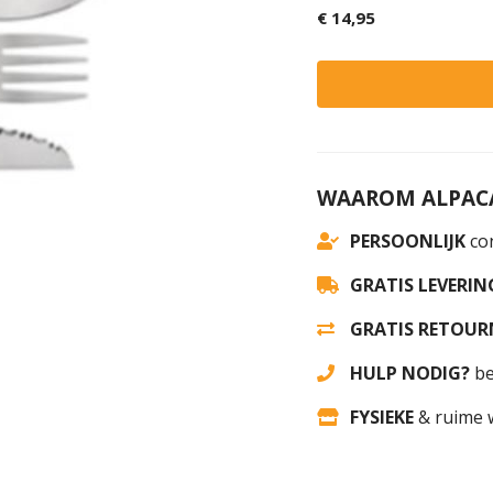
€ 14,95
WAAROM ALPACA
PERSOONLIJK
con
GRATIS LEVERIN
GRATIS RETOUR
HULP NODIG?
be
FYSIEKE
& ruime 