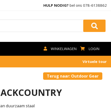
HULP NODIG?
bel ons
078-6138862
WINKELWAGEN
LOGIN
Virtuele tour
Terug naar: Outdoor Gear
BACKCOUNTRY
van duurzaam staal