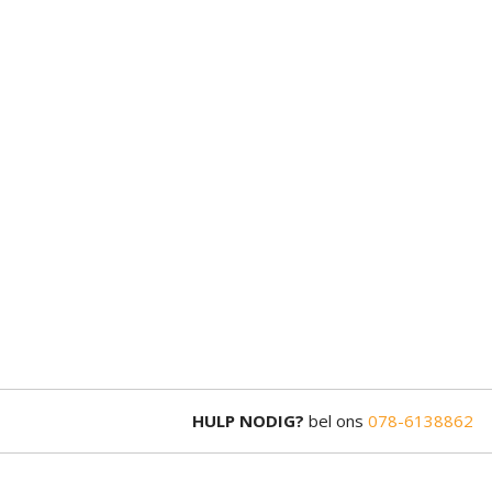
HULP NODIG?
bel ons
078-6138862