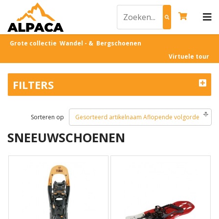
Grote collectie Wandel - & Bergschoenen
Virtuele tour
FILTERS
Sorteren op
Gesorteerd artikelnaam Aflopende volgorde
SNEEUWSCHOENEN