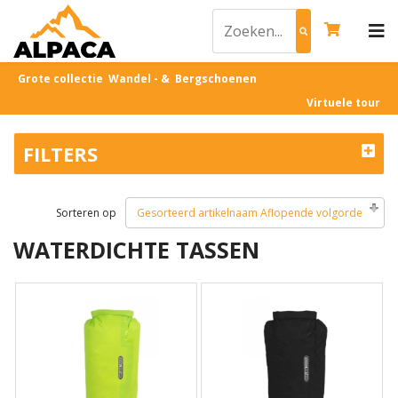
Grote collectie Wandel - & Bergschoenen
Virtuele tour
FILTERS
Sorteren op
Gesorteerd artikelnaam Aflopende volgorde
WATERDICHTE TASSEN