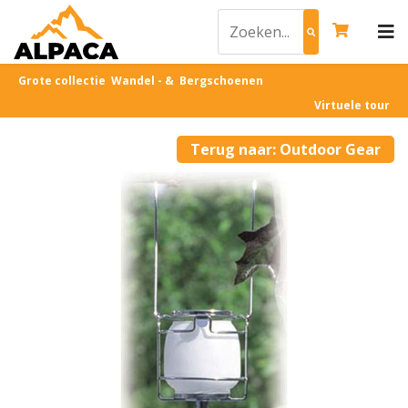
Grote collectie Wandel - & Bergschoenen
Virtuele tour
Terug naar: Outdoor Gear