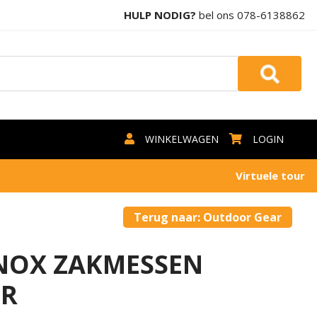
HULP NODIG?
bel ons
078-6138862
WINKELWAGEN
LOGIN
Virtuele tour
Terug naar: Outdoor Gear
NOX ZAKMESSEN
R