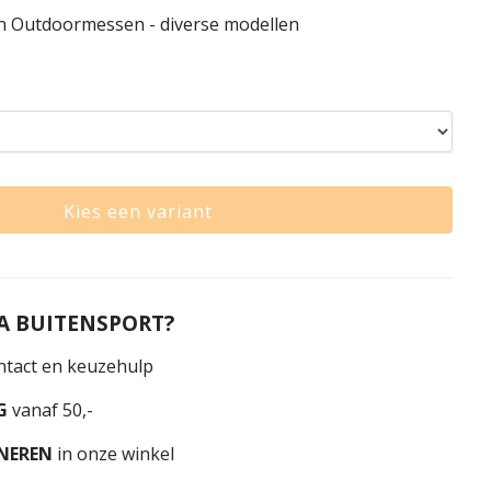
n Outdoormessen - diverse modellen
Kies een variant
 BUITENSPORT?
tact en keuzehulp
G
vanaf 50,-
NEREN
in onze winkel