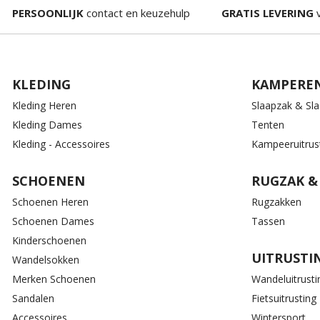
PERSOONLIJK
contact en keuzehulp
GRATIS LEVERING
v
KLEDING
KAMPERE
Kleding Heren
Slaapzak & Sl
Kleding Dames
Tenten
Kleding - Accessoires
Kampeeruitrus
SCHOENEN
RUGZAK &
Schoenen Heren
Rugzakken
Schoenen Dames
Tassen
Kinderschoenen
UITRUSTI
Wandelsokken
Merken Schoenen
Wandeluitrusti
Sandalen
Fietsuitrusting
Accessoires
Wintersport