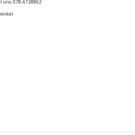
l ons 078-6138862
winkel