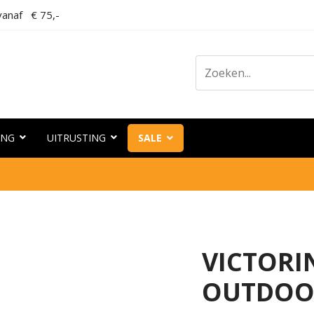
anaf € 75,-
ING
UITRUSTING
SALE
VICTORI
OUTDOO