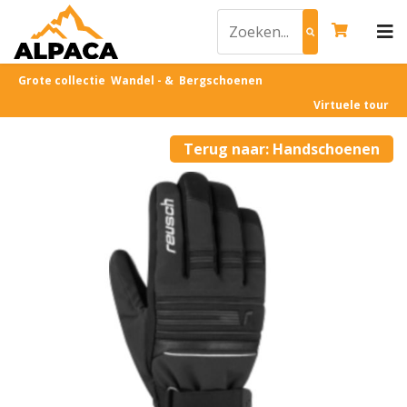
Grote collectie Wandel - & Bergschoenen
Virtuele tour
Terug naar: Handschoenen