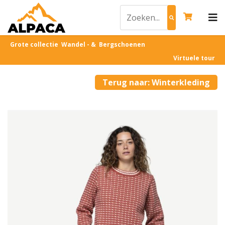
Grote collectie Wandel - & Bergschoenen
Virtuele tour
Terug naar: Winterkleding