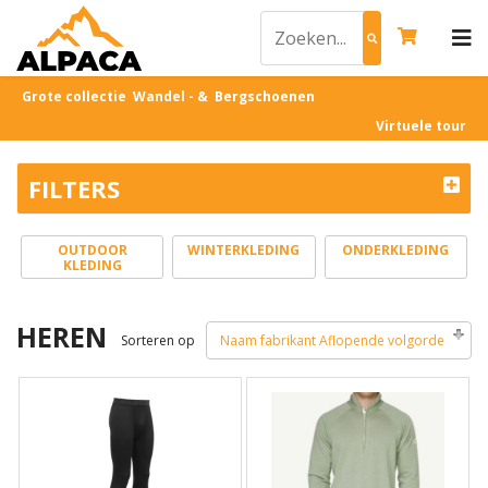
Grote collectie Wandel - & Bergschoenen
Virtuele tour
FILTERS
OUTDOOR
WINTERKLEDING
ONDERKLEDING
KLEDING
HEREN
Sorteren op
Naam fabrikant Aflopende volgorde