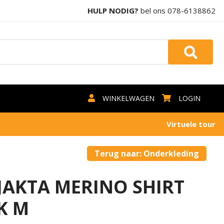
HULP NODIG?
bel ons
078-6138862
WINKELWAGEN
LOGIN
Virtuele tour
Terug naar: Onderkleding
JAKTA MERINO SHIRT
K M