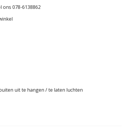
l ons 078-6138862
winkel
uiten uit te hangen / te laten luchten