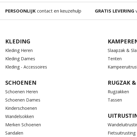
PERSOONLIJK
contact en keuzehulp
GRATIS LEVERING
v
KLEDING
KAMPERE
Kleding Heren
Slaapzak & Sl
Kleding Dames
Tenten
Kleding - Accessoires
Kampeeruitrus
SCHOENEN
RUGZAK &
Schoenen Heren
Rugzakken
Schoenen Dames
Tassen
Kinderschoenen
UITRUSTI
Wandelsokken
Merken Schoenen
Wandeluitrusti
Sandalen
Fietsuitrusting