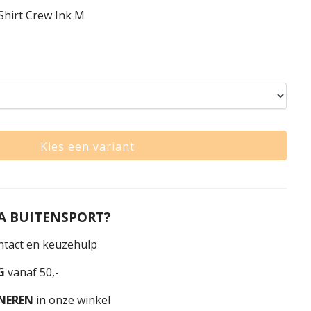
Shirt Crew Ink M
Kies een variant
 BUITENSPORT?
tact en keuzehulp
G
vanaf 50,-
NEREN
in onze winkel