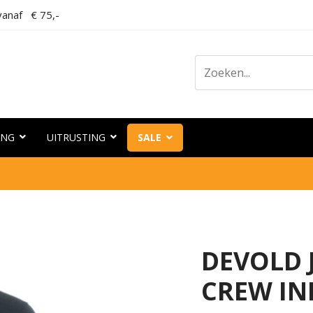
anaf € 75,-
ING
UITRUSTING
SALE
DEVOLD 
CREW IN