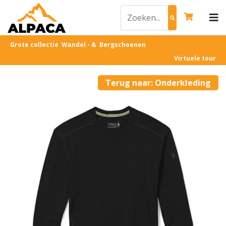
Grote collectie Wandel - & Bergschoenen
Virtuele tour
Terug naar: Onderkleding