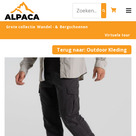
Grote collectie Wandel - & Bergschoenen
Virtuele tour
Terug naar: Outdoor Kleding