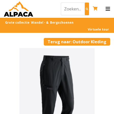
Grote collectie Wandel - & Bergschoenen
Virtuele tour
Terug naar: Outdoor Kleding