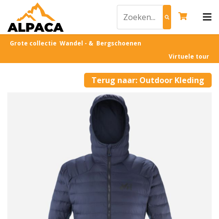
Grote collectie Wandel - & Bergschoenen
Virtuele tour
Terug naar: Outdoor Kleding