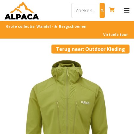
Grote collectie Wandel - & Bergschoenen
Virtuele tour
Terug naar: Outdoor Kleding