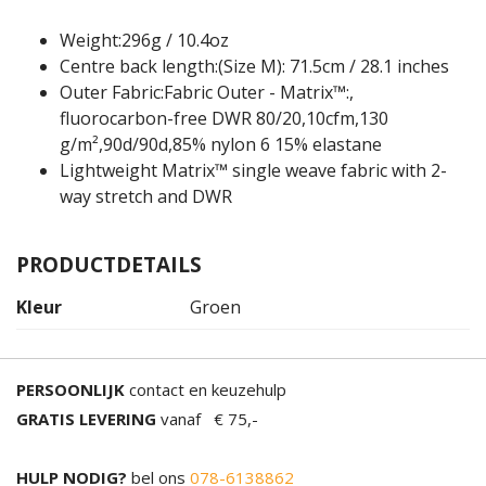
Weight
:296g / 10.4oz
Centre back length
:(Size M): 71.5cm / 28.1 inches
Outer Fabric
:Fabric Outer - Matrix™:,
fluorocarbon-free DWR 80/20,10cfm,130
g/m²,90d/90d,85% nylon 6 15% elastane
Lightweight Matrix™ single weave fabric with 2-
way stretch and DWR
PRODUCTDETAILS
Kleur
Groen
PERSOONLIJK
contact en keuzehulp
GRATIS LEVERING
vanaf € 75,-
HULP NODIG?
bel ons
078-6138862