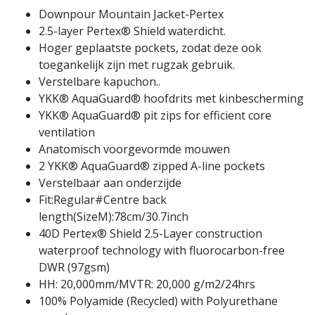
Downpour Mountain Jacket-Pertex
2.5-layer Pertex® Shield waterdicht.
Hoger geplaatste pockets, zodat deze ook
toegankelijk zijn met rugzak gebruik.
Verstelbare kapuchon..
YKK® AquaGuard® hoofdrits met kinbescherming
YKK® AquaGuard® pit zips for efficient core
ventilation
Anatomisch voorgevormde mouwen
2 YKK® AquaGuard® zipped A-line pockets
Verstelbaar aan onderzijde
Fit:Regular#Centre back
length(SizeM):78cm/30.7inch
40D Pertex® Shield 2.5-Layer construction
waterproof technology with fluorocarbon-free
DWR (97gsm)
HH: 20,000mm/MVTR: 20,000 g/m2/24hrs
100% Polyamide (Recycled) with Polyurethane