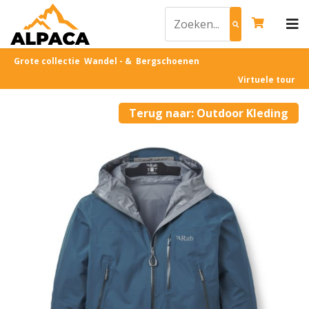
Grote collectie Wandel - & Bergschoenen
Virtuele tour
Terug naar: Outdoor Kleding