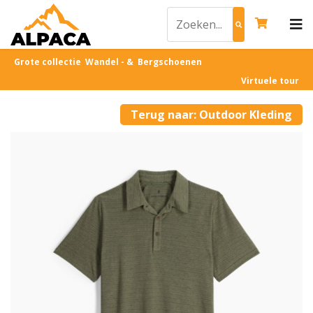
Grote collectie Wandel - & Bergschoenen
Virtuele tour
Terug naar: Outdoor Kleding