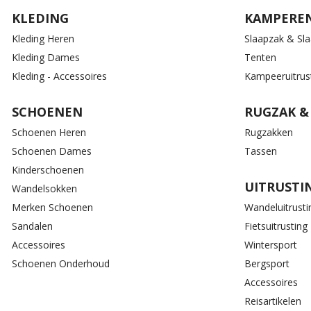
KLEDING
KAMPERE
Kleding Heren
Slaapzak & Sl
Kleding Dames
Tenten
Kleding - Accessoires
Kampeeruitrus
SCHOENEN
RUGZAK &
Schoenen Heren
Rugzakken
Schoenen Dames
Tassen
Kinderschoenen
UITRUSTI
Wandelsokken
Merken Schoenen
Wandeluitrusti
Sandalen
Fietsuitrusting
Accessoires
Wintersport
Schoenen Onderhoud
Bergsport
Accessoires
Reisartikelen