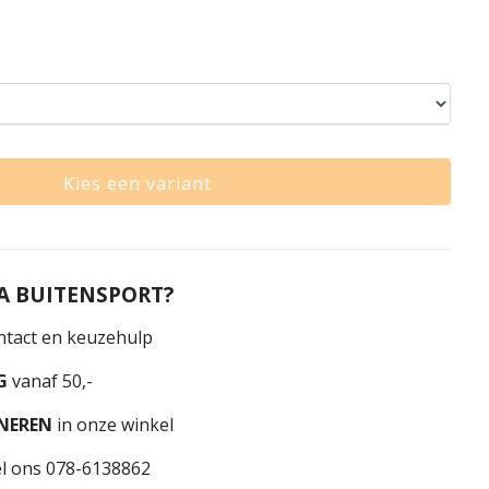
Kies een variant
 BUITENSPORT?
tact en keuzehulp
G
vanaf 50,-
NEREN
in onze winkel
l ons 078-6138862