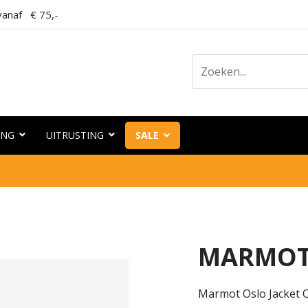
anaf € 75,-
ING
UITRUSTING
SALE
MARMOT 
Marmot Oslo Jacket O