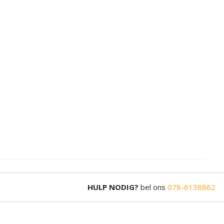
HULP NODIG?
bel ons
078-6138862