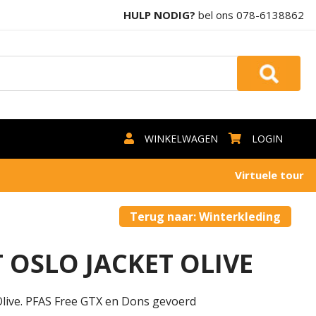
HULP NODIG?
bel ons
078-6138862
WINKELWAGEN
LOGIN
Virtuele tour
Terug naar: Winterkleding
OSLO JACKET OLIVE
live. PFAS Free GTX en Dons gevoerd