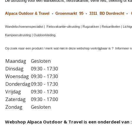
De uitrusting voor een wandeltocht, fietsvakantie, verre reis, trekking of k
Alpaca Outdoor & Travel
-
Groenmarkt 95
-
3311 BD Dordrecht
-
Wandelschoenenspecialist | Fietsvakantie-uitrusting
|
Rugzakken
|
Reisartikelen
|
Lichtg
Kampeeruitrusting | Outdoorkleding.
Op zoek naar een produkt / merk wat niet in deze webshop verkrijgbaar is ? Informeer na
Maandag
Gesloten
Dinsdag
09:30 - 17:30
Woensdag
09:30 - 17:30
Donderdag
09:30 - 17:30
Vrijdag
09:30 - 17:30
Zaterdag
09:30 - 17:00
Zondag
Gesloten
Webshop Alpaca Outdoor & Travel is een onderdeel van :