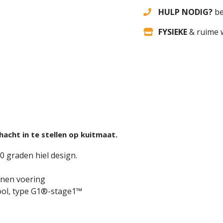
HULP NODIG?
be
FYSIEKE
& ruime 
acht in te stellen op kuitmaat.
90 graden hiel design.
nnen voering
ool, type G1®-stage1™