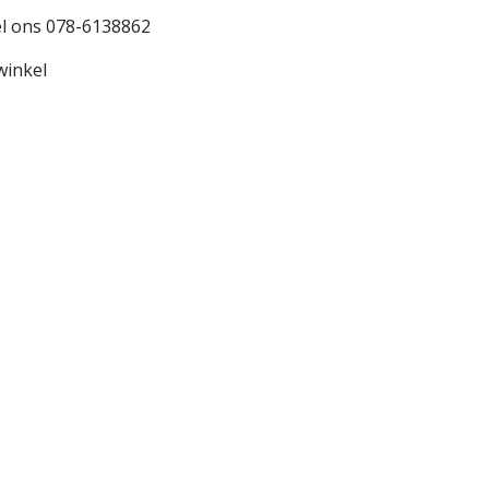
l ons 078-6138862
winkel