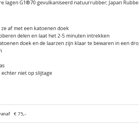
re lagen G1®70 gevulkaniseerd natuurrubber; Japan Rubbe
 ze af met een katoenen doek
bberen delen en laat het 2-5 minuten intrekken
katoenen doek en de laarzen zijn klaar te bewaren in een d
n
as
echter niet op slijtage
anaf € 75,-