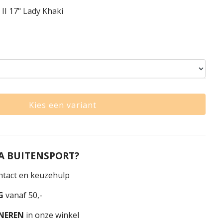
I 17" Lady Khaki
Kies een variant
 BUITENSPORT?
tact en keuzehulp
G
vanaf 50,-
NEREN
in onze winkel