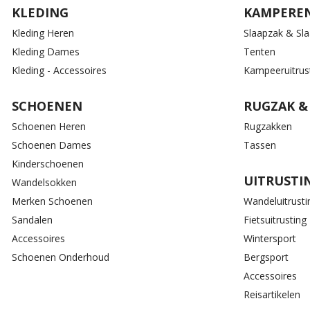
KLEDING
KAMPERE
Kleding Heren
Slaapzak & Sl
Kleding Dames
Tenten
Kleding - Accessoires
Kampeeruitrus
SCHOENEN
RUGZAK &
Schoenen Heren
Rugzakken
Schoenen Dames
Tassen
Kinderschoenen
UITRUSTI
Wandelsokken
Merken Schoenen
Wandeluitrusti
Sandalen
Fietsuitrusting
Accessoires
Wintersport
Schoenen Onderhoud
Bergsport
Accessoires
Reisartikelen