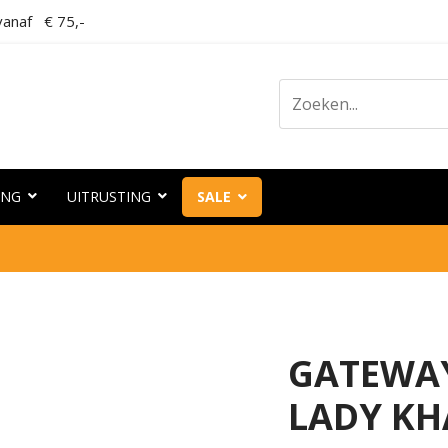
anaf € 75,-
ING
UITRUSTING
SALE
GATEWAY
LADY KH