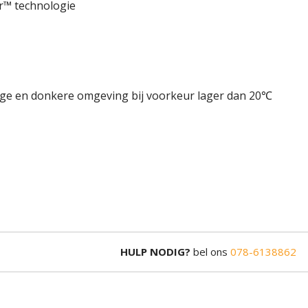
r™ technologie
roge en donkere omgeving bij voorkeur lager dan 20℃
HULP NODIG?
bel ons
078-6138862