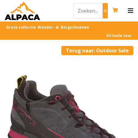
Grote collectie Wandel - & Bergschoenen
Virtuele tour
Terug naar: Outdoor Sale