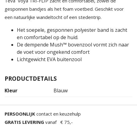
Teva Voya TRI-FLIP zacht en comfortabel, zowel de
gesponnen bandjes als het foam voetbed. Geschikt voor
een natuurlijke wandeltocht of een stedentrip.
Het soepele, gesponnen polyester band is zacht
en comfortabel op de huid.
De dempende Mush™ bovenzool vormt zich naar
de voet voor ongekend comfort
Lichtgewicht EVA buitenzool
PRODUCTDETAILS
Kleur
Blauw
PERSOONLIJK
contact en keuzehulp
GRATIS LEVERING
vanaf € 75,-