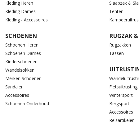
Kleding Heren
Slaapzak & Sl
Kleding Dames
Tenten
Kleding - Accessoires
Kampeeruitrus
SCHOENEN
RUGZAK &
Schoenen Heren
Rugzakken
Schoenen Dames
Tassen
Kinderschoenen
UITRUSTI
Wandelsokken
Merken Schoenen
Wandeluitrusti
Sandalen
Fietsuitrusting
Accessoires
Wintersport
Schoenen Onderhoud
Bergsport
Accessoires
Reisartikelen