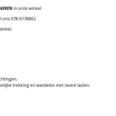
NEREN
in onze winkel
l ons 078-6138862
winkel
ichtingen.
oeilijke trekking en wandelen met zware lasten.