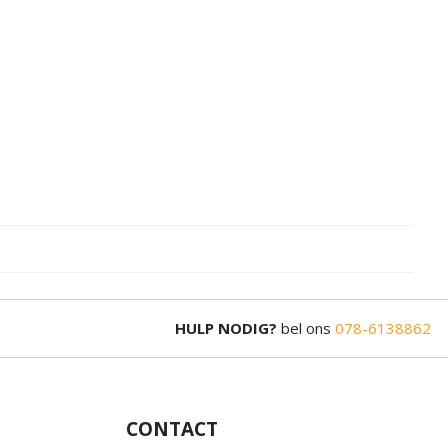
HULP NODIG?
bel ons
078-6138862
CONTACT