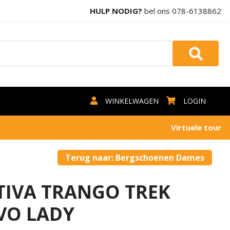
HULP NODIG?
bel ons
078-6138862
WINKELWAGEN
LOGIN
Virtuele tour
Terug naar: Bergschoenen Dames
TIVA TRANGO TREK
VO LADY