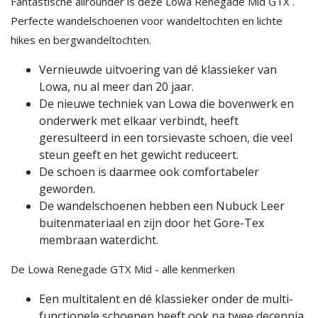
Fantastische allrounder is deze Lowa Renegade Mid GTX .
Perfecte wandelschoenen voor wandeltochten en lichte
hikes en bergwandeltochten.
Vernieuwde uitvoering van dé klassieker van
Lowa, nu al meer dan 20 jaar.
De nieuwe techniek van Lowa die bovenwerk en
onderwerk met elkaar verbindt, heeft
geresulteerd in een torsievaste schoen, die veel
steun geeft en het gewicht reduceert.
De schoen is daarmee ook comfortabeler
geworden.
De wandelschoenen hebben een Nubuck Leer
buitenmateriaal en zijn door het Gore-Tex
membraan waterdicht.
De Lowa Renegade GTX Mid - alle kenmerken
Een multi­talent en dé klas­sieker onder de multi­
func­tionele schoenen heeft ook na twee decennia