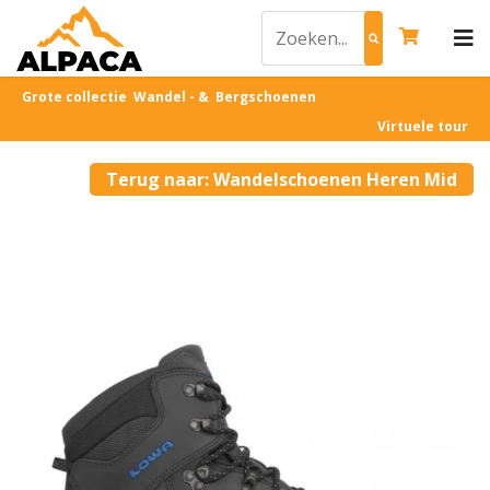
Grote collectie Wandel - & Bergschoenen
Virtuele tour
Terug naar: Wandelschoenen Heren Mid