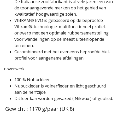
De Italiaanse zool­fa­brikant is al vele jaren een van
de toon­aan­gevende merken op het gebied van
kwali­tatief hoog­waardige zolen.
VIBRAM® EVO is gebaseerd op de beproefde
Vibram®-tech­nologie: multi­func­tioneel profiel­
ontwerp met een optimale rubber­sa­men­stelling
voor wande­lingen op de meest uiteen­lopende
terreinen.
Gecom­bineerd met het eveneens beproefde hiel­
profiel voor aangename afda­lingen.
Bovenwerk
100 % Nubuckleer
Nubuckleder is volnerfleder en licht geschuurd
aan de nerfzijde.
Dit leer kan worden gewaxed ( Nikwax ) of geolied.
Gewicht : 1170 g/paar (UK 8)