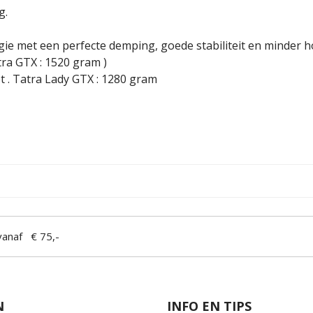
g.
ie met een perfecte demping, goede stabiliteit en minder h
tra GTX : 1520 gram )
t . Tatra Lady GTX : 1280 gram
anaf € 75,-
N
INFO EN TIPS