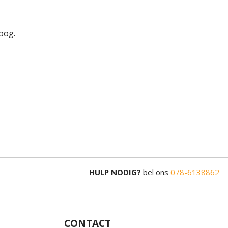
oog.
HULP NODIG?
bel ons
078-6138862
CONTACT