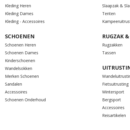
Kleding Heren
Slaapzak & Sl
Kleding Dames
Tenten
Kleding - Accessoires
Kampeeruitrus
SCHOENEN
RUGZAK &
Schoenen Heren
Rugzakken
Schoenen Dames
Tassen
Kinderschoenen
UITRUSTI
Wandelsokken
Merken Schoenen
Wandeluitrusti
Sandalen
Fietsuitrusting
Accessoires
Wintersport
Schoenen Onderhoud
Bergsport
Accessoires
Reisartikelen