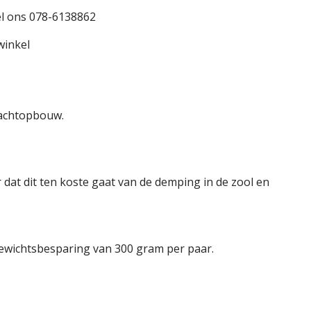
l ons 078-6138862
winkel
hachtopbouw.
 dat dit ten koste gaat van de demping in de zool en
 gewichtsbesparing van 300 gram per paar.