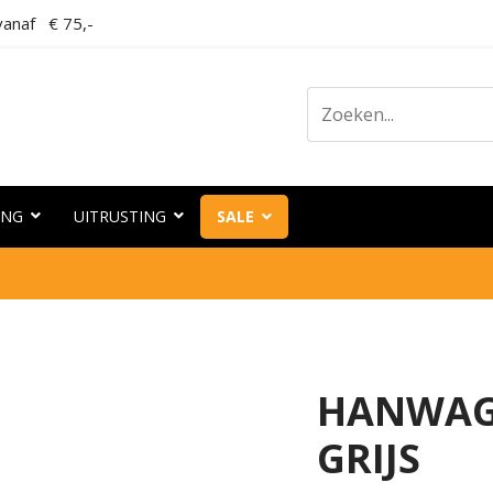
anaf € 75,-
ING
UITRUSTING
SALE
HANWAG 
GRIJS