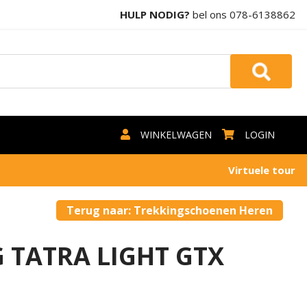
HULP NODIG?
bel ons
078-6138862
WINKELWAGEN
LOGIN
Virtuele tour
Terug naar: Trekkingschoenen Heren
TATRA LIGHT GTX