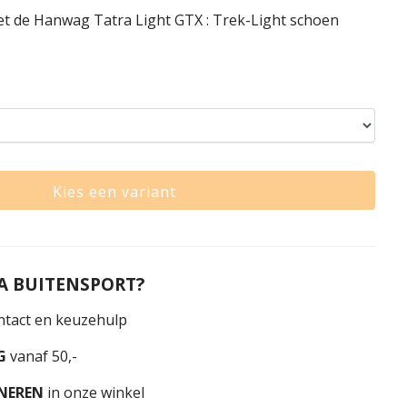
t de Hanwag Tatra Light GTX : Trek-Light schoen
Kies een variant
 BUITENSPORT?
tact en keuzehulp
G
vanaf 50,-
NEREN
in onze winkel