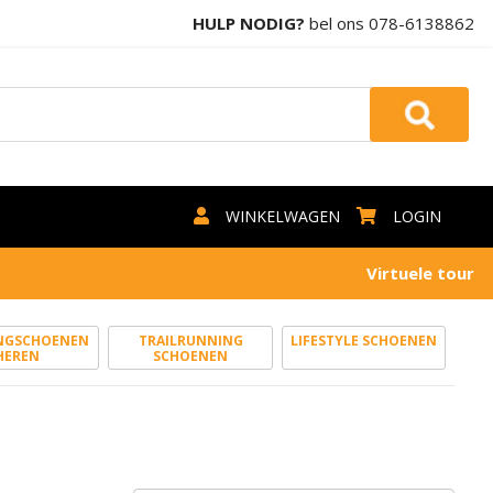
HULP NODIG?
bel ons
078-6138862
WINKELWAGEN
LOGIN
Virtuele tour
NGSCHOENEN
TRAILRUNNING
LIFESTYLE SCHOENEN
HEREN
SCHOENEN