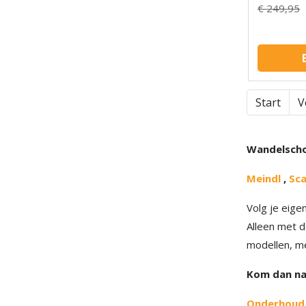
€ 249,95
Start
V
Wandelschoe
Meindl
,
Sc
Volg je eige
Alleen met d
modellen, m
Kom dan naa
Onderhoud