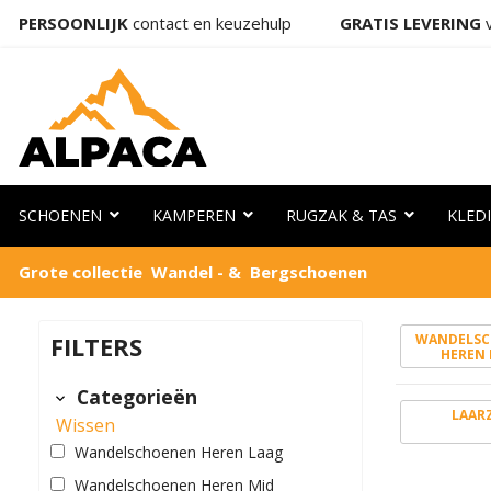
PERSOONLIJK
contact en keuzehulp
GRATIS LEVERING
v
SCHOENEN
KAMPEREN
RUGZAK & TAS
KLED
Grote collectie Wandel - & Bergschoenen
FILTERS
WANDELS
HEREN 
Categorieën
LAAR
Wissen
Wandelschoenen Heren Laag
Wandelschoenen Heren Mid