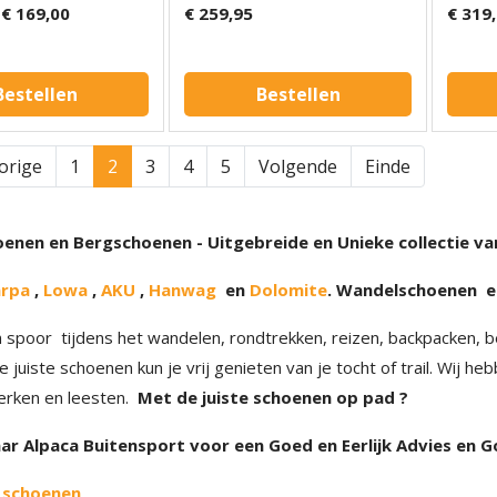
€ 169,00
€ 259,95
€ 319
Bestellen
Bestellen
orige
1
2
3
4
5
Volgende
Einde
nen en Bergschoenen - Uitgebreide en Unieke collectie van
arpa
,
Lowa
,
AKU
,
Hanwag
en
Dolomite
. Wandelschoenen e
n spoor tijdens het wandelen, rondtrekken, reizen, backpacken,
e juiste schoenen kun je vrij genieten van je tocht of trail. Wij 
erken en leesten.
Met de juiste schoenen op pad ?
r Alpaca Buitensport voor een Goed en Eerlijk Advies en G
 schoenen