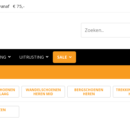
anaf € 75,-
ING
UITRUSTING
SALE
CHOENEN
WANDELSCHOENEN
BERGSCHOENEN
TREKKI
LAAG
HEREN MID
HEREN
ZEN