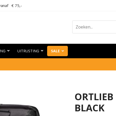
anaf € 75,-
ING
UITRUSTING
SALE
ORTLIEB
BLACK