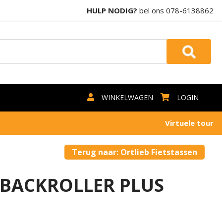
HULP NODIG?
bel ons
078-6138862
WINKELWAGEN
LOGIN
Virtuele tour
Terug naar: Ortlieb Fietstassen
 BACKROLLER PLUS