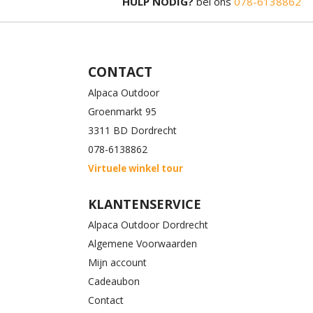
HULP NODIG?
bel ons
078-6138862
CONTACT
Alpaca Outdoor
Groenmarkt 95
3311 BD Dordrecht
078-6138862
Virtuele winkel tour
KLANTENSERVICE
Alpaca Outdoor Dordrecht
Algemene Voorwaarden
Mijn account
Cadeaubon
Contact