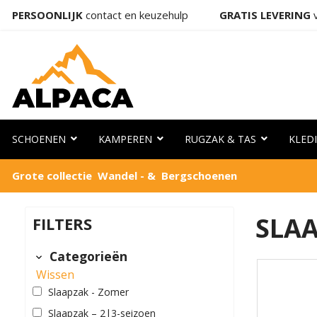
PERSOONLIJK
contact en keuzehulp
GRATIS LEVERING
v
SCHOENEN
KAMPEREN
RUGZAK & TAS
KLED
Grote collectie Wandel - & Bergschoenen
SLA
FILTERS
Categorieën
Wissen
Slaapzak - Zomer
Slaapzak – 2|3-seizoen