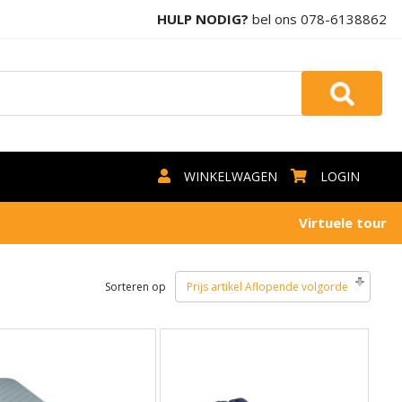
HULP NODIG?
bel ons
078-6138862
WINKELWAGEN
LOGIN
Virtuele tour
Sorteren op
Prijs artikel Aflopende volgorde