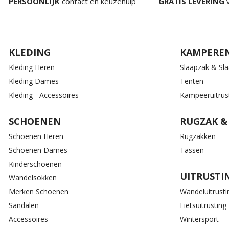
PERSOONLIJK
contact en keuzehulp
GRATIS LEVERING
v
KLEDING
KAMPERE
Kleding Heren
Slaapzak & Sl
Kleding Dames
Tenten
Kleding - Accessoires
Kampeeruitrus
SCHOENEN
RUGZAK &
Schoenen Heren
Rugzakken
Schoenen Dames
Tassen
Kinderschoenen
UITRUSTI
Wandelsokken
Merken Schoenen
Wandeluitrusti
Sandalen
Fietsuitrusting
Accessoires
Wintersport