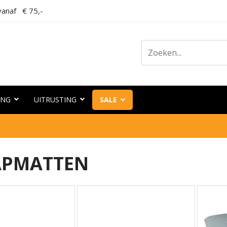
anaf € 75,-
ING
UITRUSTING
SALE
APMATTEN