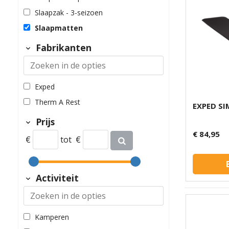
Slaapzak - 3-seizoen
Slaapmatten
Fabrikanten
Exped
Therm A Rest
EXPED SI
Prijs
€ 84,95
€
tot
€
Activiteit
Kamperen