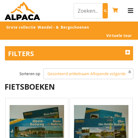
Grote collectie Wandel - & Bergschoenen
Virtuele tour
FILTERS
Sorteren op
Gesorteerd artikelnaam Aflopende volgorde
FIETSBOEKEN