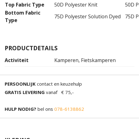
Top Fabric Type
50D Polyester Knit
50D P
Bottom Fabric
75D Polyester Solution Dyed
75D P
Type
PRODUCTDETAILS
Activiteit
Kamperen, Fietskamperen
PERSOONLIJK
contact en keuzehulp
GRATIS LEVERING
vanaf € 75,-
HULP NODIG?
bel ons
078-6138862