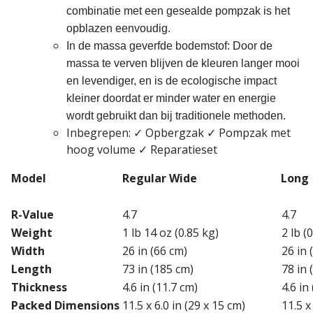
combinatie met een gesealde pompzak is het
opblazen eenvoudig.
In de massa geverfde bodemstof: Door de
massa te verven blijven de kleuren langer mooi
en levendiger, en is de ecologische impact
kleiner doordat er minder water en energie
wordt gebruikt dan bij traditionele methoden.
Inbegrepen: ✓ Opbergzak ✓ Pompzak met
hoog volume ✓ Reparatieset
Model
Regular Wide
Long
R-Value
4.7
4.7
Weight
1 lb 14 oz (0.85 kg)
2 lb (
Width
26 in (66 cm)
26 in 
Length
73 in (185 cm)
78 in 
Thickness
4.6 in (11.7 cm)
4.6 in
Packed Dimensions
11.5 x 6.0 in (29 x 15 cm)
11.5 x