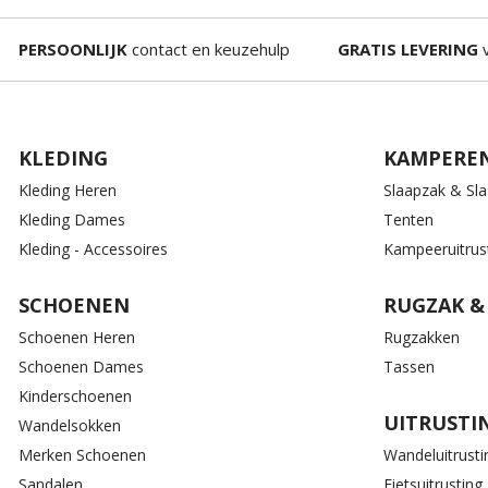
PERSOONLIJK
contact en keuzehulp
GRATIS LEVERING
v
KLEDING
KAMPERE
Kleding Heren
Slaapzak & Sl
Kleding Dames
Tenten
Kleding - Accessoires
Kampeeruitrus
SCHOENEN
RUGZAK &
Schoenen Heren
Rugzakken
Schoenen Dames
Tassen
Kinderschoenen
UITRUSTI
Wandelsokken
Merken Schoenen
Wandeluitrusti
Sandalen
Fietsuitrusting