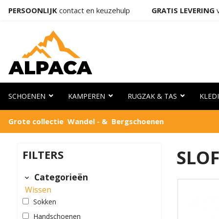
PERSOONLIJK
contact en keuzehulp
GRATIS LEVERING
v
SCHOENEN
KAMPEREN
RUGZAK & TAS
KLED
Grote collectie Wandel - & Bergschoenen
SLO
FILTERS
Categorieën
Wissen
Sokken
Handschoenen