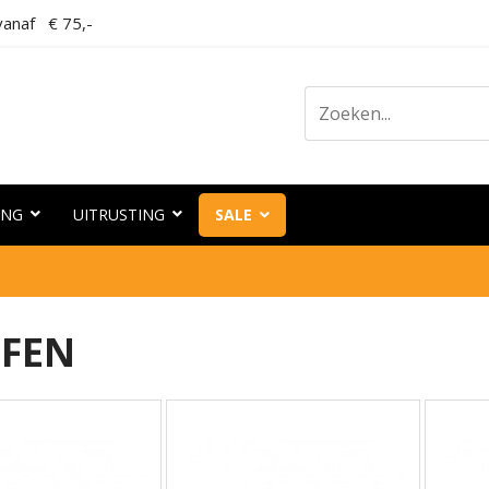
anaf € 75,-
ING
UITRUSTING
SALE
FFEN