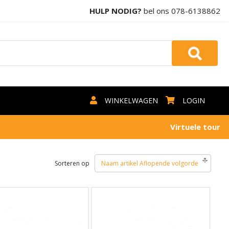
HULP NODIG?
bel ons
078-6138862
WINKELWAGEN
LOGIN
Virtuele tour
Sorteren op
Naam artikel Aflopende volgorde