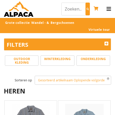
Grote collectie Wandel - & Bergschoenen
Virtuele tour
FILTERS
OUTDOOR
WINTERKLEDING
ONDERKLEDING
KLEDING
Sorteren op
Gesorteerd artikelnaam Oplopende volgorde
HEREN