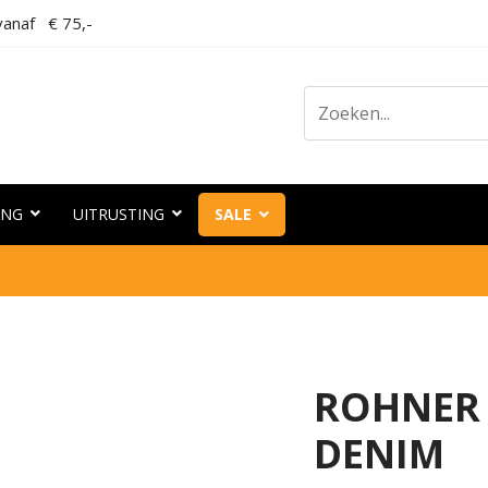
anaf € 75,-
ING
UITRUSTING
SALE
ROHNER 
DENIM