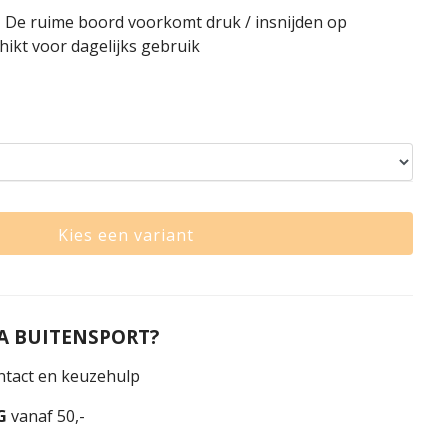
 - De ruime boord voorkomt druk / insnijden op
ikt voor dagelijks gebruik
Kies een variant
 BUITENSPORT?
tact en keuzehulp
G
vanaf 50,-