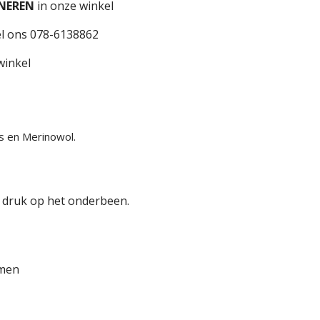
NEREN
in onze winkel
l ons 078-6138862
winkel
s en Merinowol.
n druk op het onderbeen.
omen