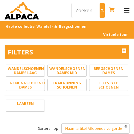
Grote collectie Wandel - & Bergschoenen
Virtuele tour
FILTERS
WANDELSCHOENEN
WANDELSCHOENEN
BERGSCHOENEN
DAMES LAAG
DAMES MID
DAMES
TREKKINGSCHOENEN
TRAILRUNNING
LIFESTYLE
DAMES
SCHOENEN
SCHOENEN
LAARZEN
Sorteren op
Naam artikel Aflopende volgorde