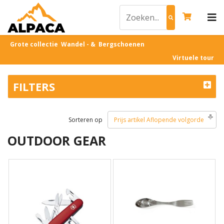
Grote collectie Wandel - & Bergschoenen
Virtuele tour
FILTERS
Sorteren op
Prijs artikel Aflopende volgorde
OUTDOOR GEAR