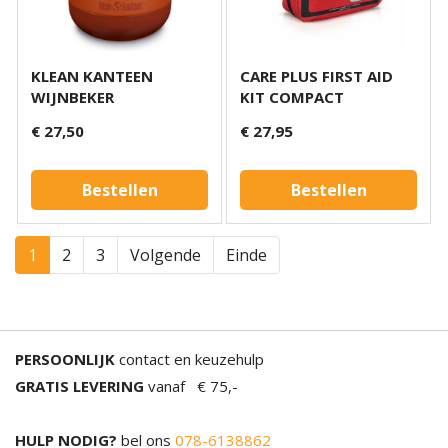
KLEAN KANTEEN
CARE PLUS FIRST AID
WIJNBEKER
KIT COMPACT
€ 27,50
€ 27,95
Bestellen
Bestellen
1
2
3
Volgende
Einde
PERSOONLIJK
contact en keuzehulp
GRATIS LEVERING
vanaf € 75,-
HULP NODIG?
bel ons
078-6138862