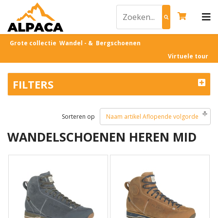
Grote collectie Wandel - & Bergschoenen
Virtuele tour
FILTERS
Sorteren op
Naam artikel Aflopende volgorde
WANDELSCHOENEN HEREN MID